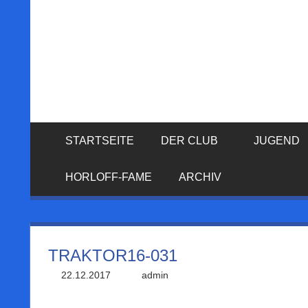
Zum
Inhalt
MSC
springen
HORLOFFTAL
E.V.
STARTSEITE
DER CLUB
JUGEND
HORLOFF-FAME
ARCHIV
TRAKTOR16-031
22.12.2017
admin