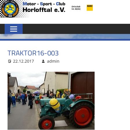
Zum
MSC
Inhalt
springen
HORLOFFTAL
E.V.
TRAKTOR16-003
22.12.2017
admin