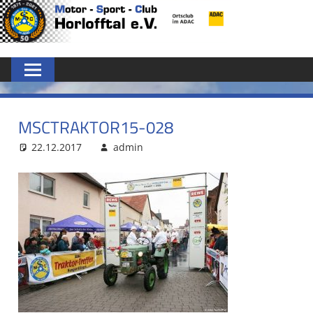
Zum
MSC
Inhalt
springen
HORLOFFTAL
E.V.
MSCTRAKTOR15-028
22.12.2017
admin