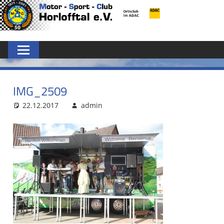
Zum
MSC
Inhalt
springen
HORLOFFTAL
E.V.
IMG_2509
22.12.2017
admin