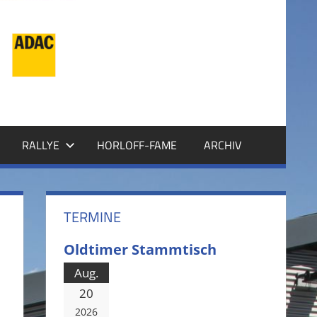
RALLYE
HORLOFF-FAME
ARCHIV
TERMINE
Oldtimer Stammtisch
Aug.
20
2026