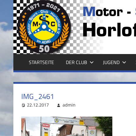
Zum
Inhalt
MSC
springen
HORLOFFTAL
E.V.
STARTSEITE
DER CLUB
JUGEND
IMG_2461
22.12.2017
admin