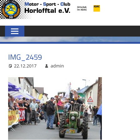
Zum
MSC
Inhalt
springen
HORLOFFTAL
E.V.
IMG_2459
22.12.2017
admin