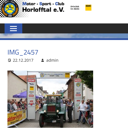
Zum
MSC
Inhalt
springen
HORLOFFTAL
E.V.
IMG_2457
22.12.2017
admin