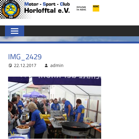
Zum
MSC
Inhalt
springen
HORLOFFTAL
E.V.
IMG_2429
22.12.2017
admin