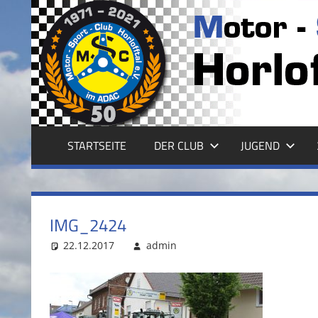
Zum
Inhalt
MSC
springen
HORLOFFTAL
E.V.
STARTSEITE
DER CLUB
JUGEND
IMG_2424
22.12.2017
admin