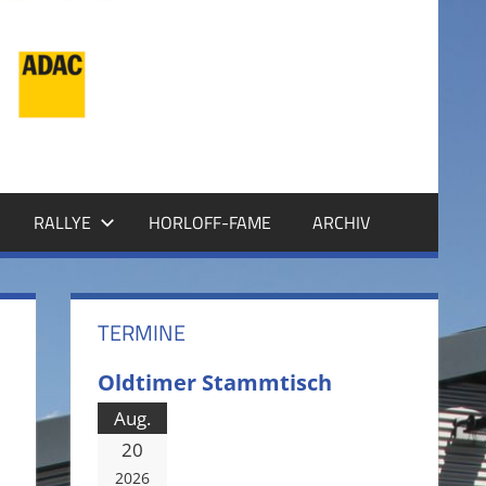
RALLYE
HORLOFF-FAME
ARCHIV
TERMINE
Oldtimer Stammtisch
Aug.
20
2026