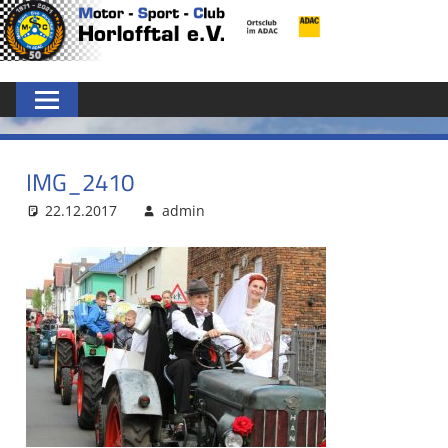
Zum
MSC
Inhalt
springen
HORLOFFTAL
E.V.
IMG_2410
22.12.2017
admin