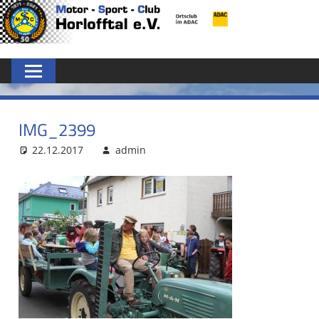
Zum
MSC
Inhalt
springen
HORLOFFTAL
E.V.
IMG_2399
22.12.2017
admin