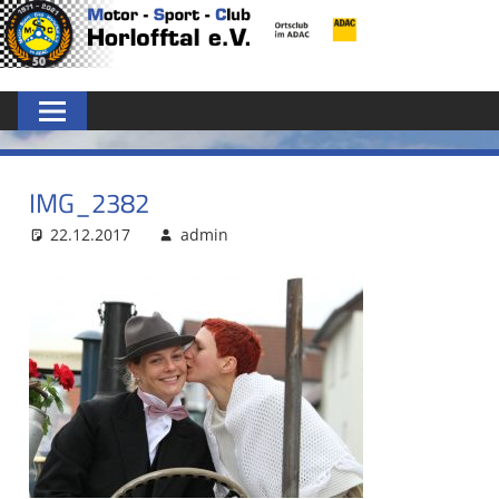
Zum
MSC
Inhalt
springen
HORLOFFTAL
E.V.
IMG_2382
22.12.2017
admin