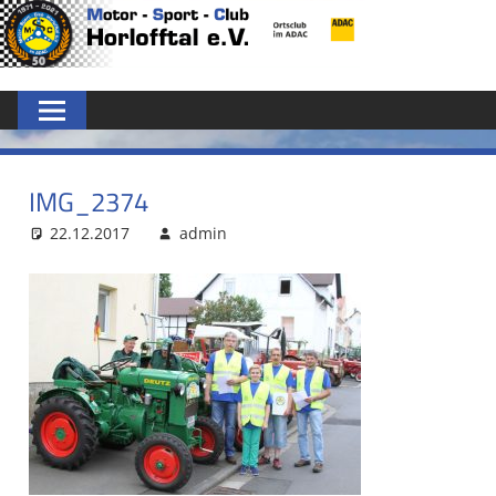
Zum
MSC
Inhalt
springen
HORLOFFTAL
E.V.
IMG_2374
22.12.2017
admin