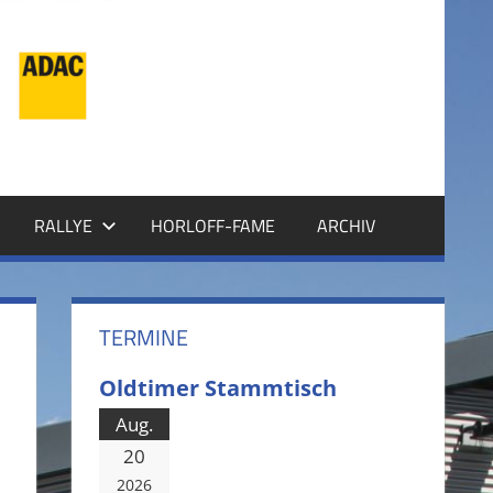
RALLYE
HORLOFF-FAME
ARCHIV
TERMINE
Oldtimer Stammtisch
Aug.
20
2026