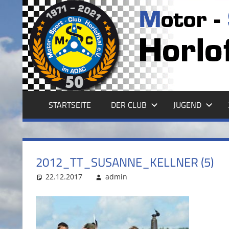
Zum
Inhalt
MSC
springen
HORLOFFTAL
E.V.
STARTSEITE
DER CLUB
JUGEND
2012_TT_SUSANNE_KELLNER (5)
22.12.2017
admin