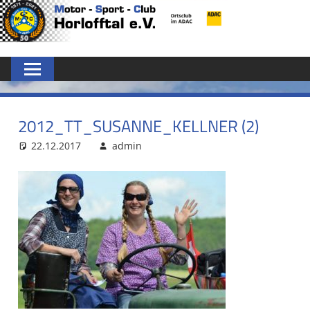
Zum
MSC
Inhalt
springen
HORLOFFTAL
E.V.
2012_TT_SUSANNE_KELLNER (2)
22.12.2017
admin