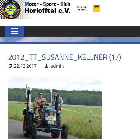
Zum
MSC
Inhalt
springen
HORLOFFTAL
E.V.
2012_TT_SUSANNE_KELLNER (17)
22.12.2017
admin