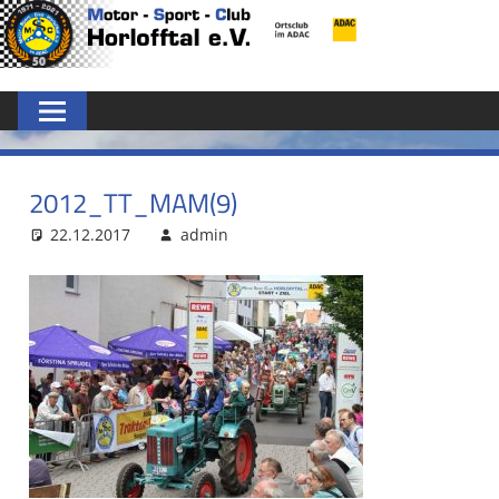
Zum
MSC
Inhalt
springen
HORLOFFTAL
E.V.
2012_TT_MAM(9)
22.12.2017
admin