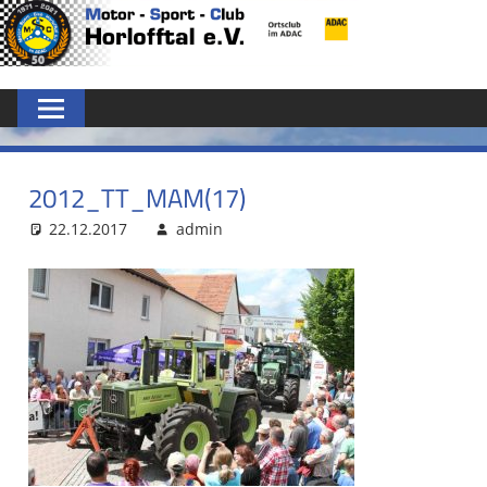
Zum
MSC
Inhalt
springen
HORLOFFTAL
E.V.
2012_TT_MAM(17)
22.12.2017
admin