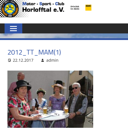
Zum
MSC
Inhalt
springen
HORLOFFTAL
E.V.
2012_TT_MAM(1)
22.12.2017
admin