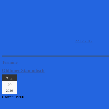
22.12.2017
Termine
Oldtimer Stammtisch
Aug.
20
2026
Uhrzeit:
19:00