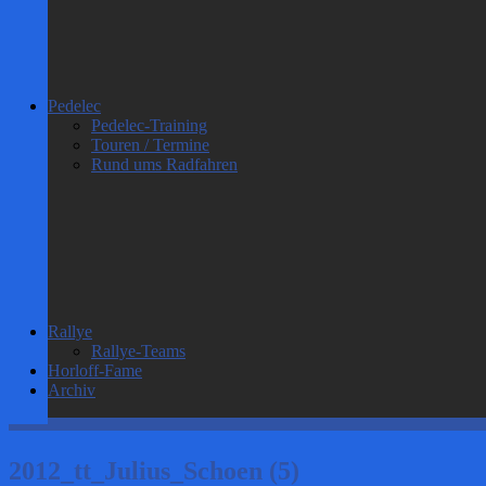
Pedelec
Pedelec-Training
Touren / Termine
Rund ums Radfahren
Rallye
Rallye-Teams
Horloff-Fame
Archiv
2012_tt_Julius_Schoen (5)