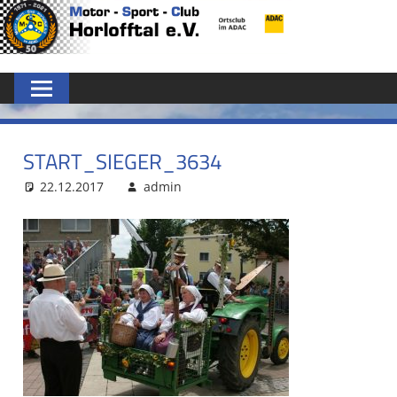
Zum
MSC
Inhalt
springen
HORLOFFTAL
E.V.
START_SIEGER_3634
22.12.2017
admin