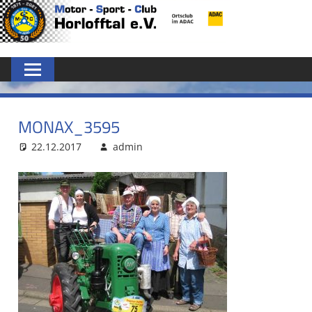
Zum
MSC
Inhalt
springen
HORLOFFTAL
E.V.
MONAX_3595
22.12.2017
admin