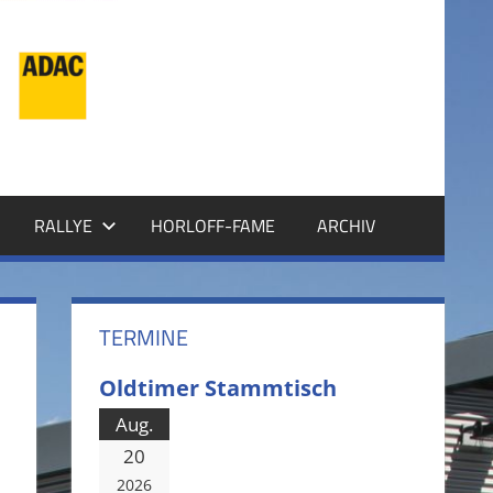
RALLYE
HORLOFF-FAME
ARCHIV
TERMINE
Oldtimer Stammtisch
Aug.
20
2026