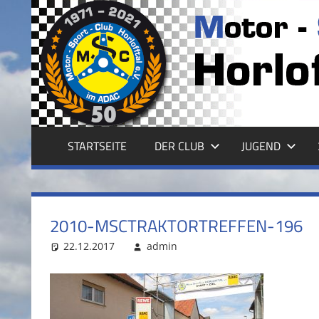
Zum
Inhalt
MSC
springen
HORLOFFTAL
E.V.
STARTSEITE
DER CLUB
JUGEND
2010-MSCTRAKTORTREFFEN-196
22.12.2017
admin