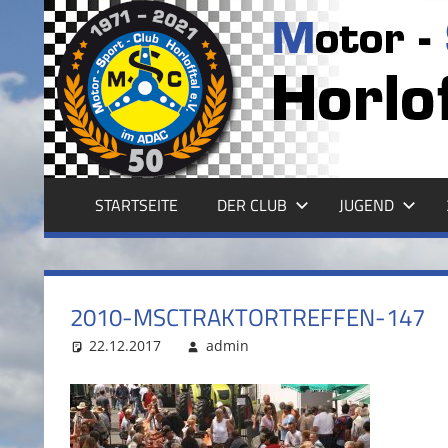
Zum
Inhalt
MSC
springen
HORLOFFTAL
E.V.
STARTSEITE
DER CLUB
JUGEND
2010-MSCTRAKTORTREFFEN-147
22.12.2017
admin