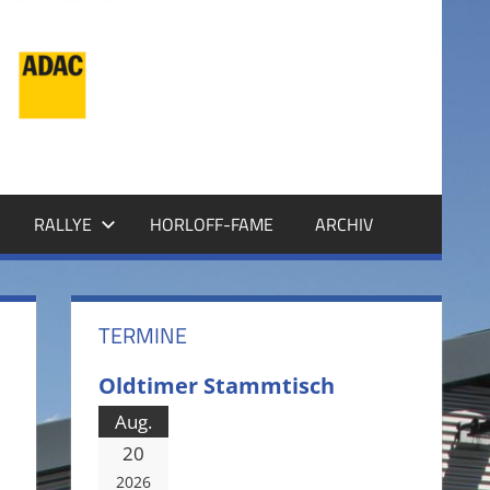
RALLYE
HORLOFF-FAME
ARCHIV
TERMINE
Oldtimer Stammtisch
Aug.
20
2026