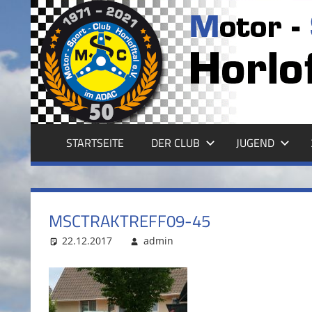
Zum
Inhalt
MSC
springen
HORLOFFTAL
E.V.
STARTSEITE
DER CLUB
JUGEND
MSCTRAKTREFF09-45
22.12.2017
admin