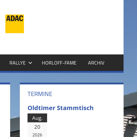
RALLYE
HORLOFF-FAME
ARCHIV
TERMINE
Oldtimer Stammtisch
Aug.
20
2026