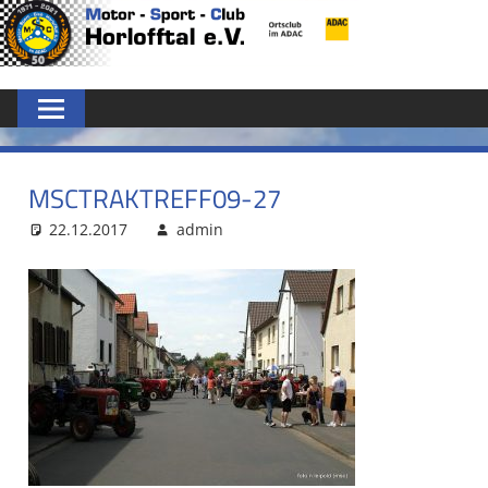
Zum
MSC
Inhalt
springen
HORLOFFTAL
E.V.
MSCTRAKTREFF09-27
22.12.2017
admin