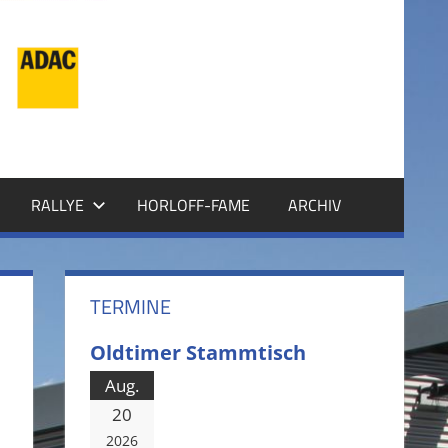
RALLYE
HORLOFF-FAME
ARCHIV
TERMINE
Oldtimer Stammtisch
Aug.
20
2026