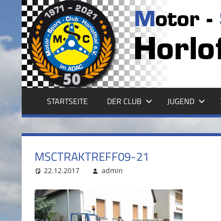
Zum
Inhalt
MSC
springen
HORLOFFTAL
E.V.
STARTSEITE
DER CLUB
JUGEND
MSCTRAKTREFF09-21
22.12.2017
admin