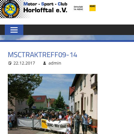
Zum
MSC
Inhalt
springen
HORLOFFTAL
E.V.
MSCTRAKTREFF09-14
22.12.2017
admin