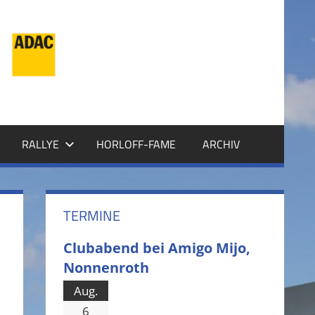
RALLYE
HORLOFF-FAME
ARCHIV
TERMINE
Clubabend bei Amigo Mijo,
Nonnenroth
Aug.
6