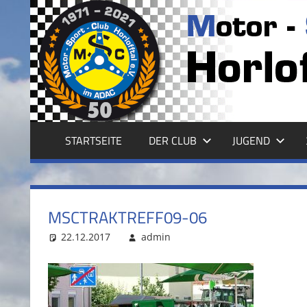
Zum
Inhalt
MSC
springen
HORLOFFTAL
E.V.
STARTSEITE
DER CLUB
JUGEND
MSCTRAKTREFF09-06
22.12.2017
admin