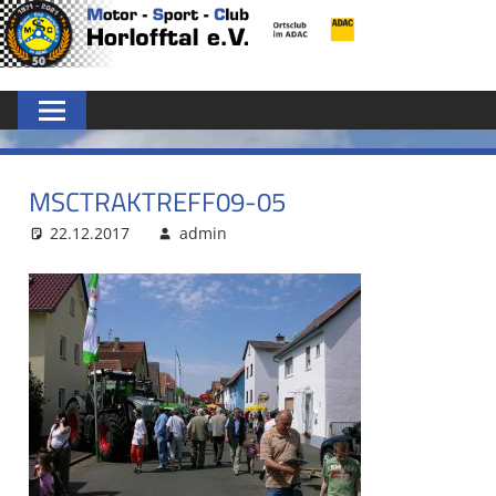
Zum
MSC
Inhalt
springen
HORLOFFTAL
E.V.
MSCTRAKTREFF09-05
22.12.2017
admin