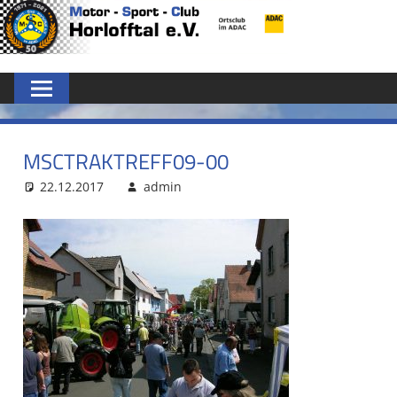
Zum
MSC
Inhalt
springen
HORLOFFTAL
E.V.
MSCTRAKTREFF09-00
22.12.2017
admin