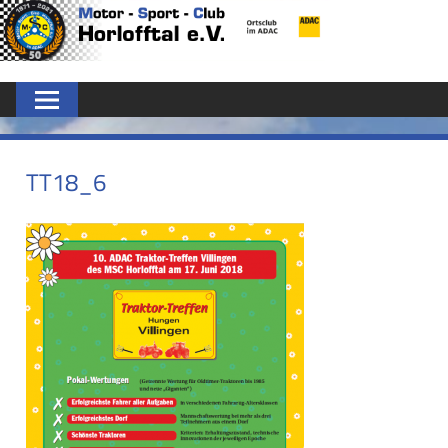
Zum
MSC
Inhalt
springen
HORLOFFTAL
E.V.
TT18_6