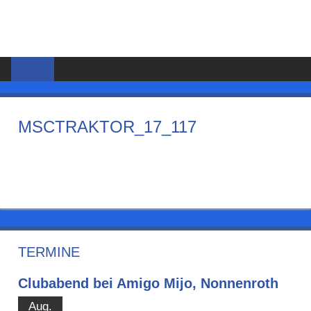
Zum
MSC
Inhalt
springen
HORLOFFTAL
E.V.
MSCTRAKTOR_17_117
TERMINE
Clubabend bei Amigo Mijo, Nonnenroth
Aug.