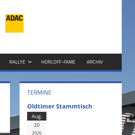
RALLYE
HORLOFF-FAME
ARCHIV
TERMINE
Oldtimer Stammtisch
Aug.
20
2026