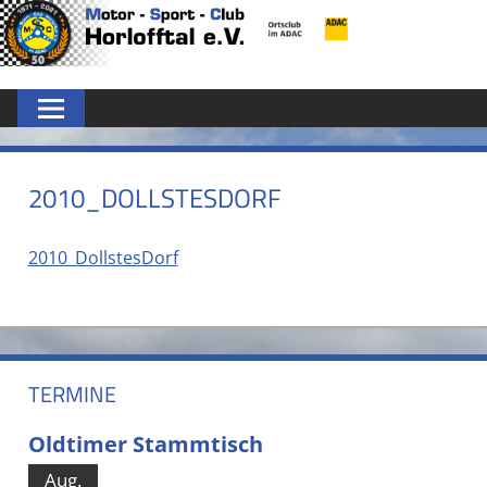
Zum
MSC
Inhalt
springen
HORLOFFTAL
E.V.
2010_DOLLSTESDORF
2010_DollstesDorf
TERMINE
Oldtimer Stammtisch
Aug.