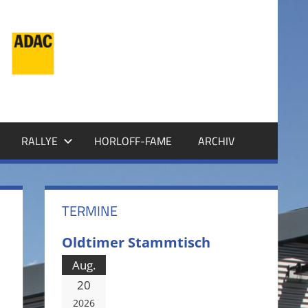
RALLYE
HORLOFF-FAME
ARCHIV
TERMINE
Oldtimer Stammtisch
Aug.
20
2026