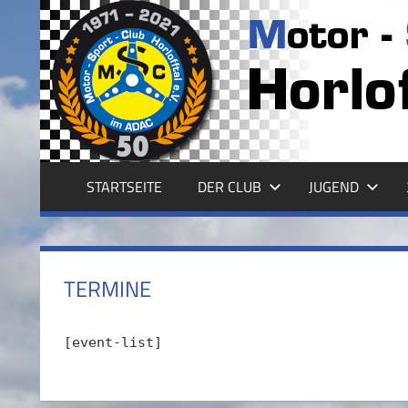
Zum
Inhalt
MSC
springen
HORLOFFTAL
E.V.
STARTSEITE
DER CLUB
JUGEND
TERMINE
[event-list]