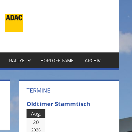
RALLYE
HORLOFF-FAME
ARCHIV
TERMINE
Oldtimer Stammtisch
Aug.
20
2026