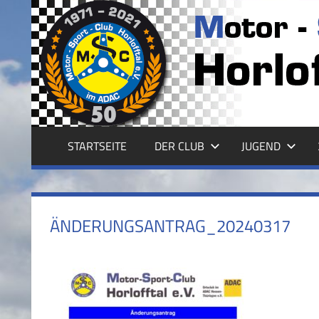
Zum
Inhalt
MSC
springen
HORLOFFTAL
E.V.
STARTSEITE
DER CLUB
JUGEND
ÄNDERUNGSANTRAG_20240317