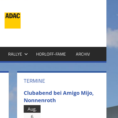
RALLYE
HORLOFF-FAME
ARCHIV
TERMINE
Clubabend bei Amigo Mijo,
Nonnenroth
Aug.
6