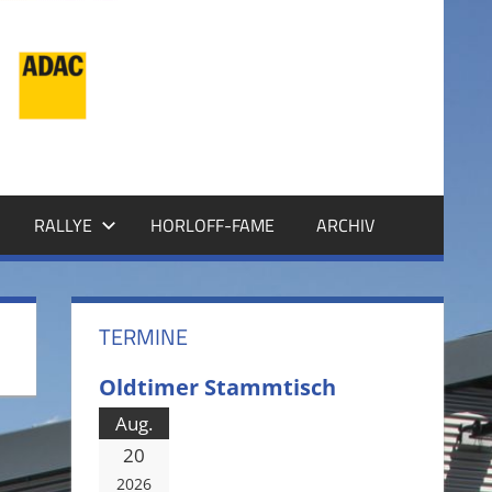
RALLYE
HORLOFF-FAME
ARCHIV
TERMINE
Oldtimer Stammtisch
Aug.
20
2026