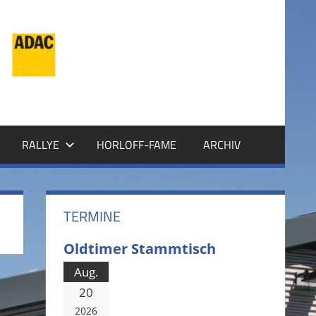
RALLYE
HORLOFF-FAME
ARCHIV
TERMINE
Oldtimer Stammtisch
Aug.
20
2026